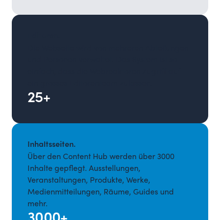
Editoren.
Die Webseite wird von mehreren Abteilungen
und Personen verwaltet. Das System ist so
einfach, dass die Webreaktoren Zugriff auf
ein grosses Editorenteam zulassen.
25+
Inhaltsseiten.
Über den Content Hub werden über 3000
Inhalte gepflegt. Ausstellungen,
Veranstaltungen, Produkte, Werke,
Medienmitteilungen, Räume, Guides und
mehr.
3000+