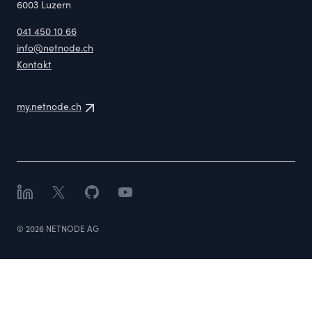
6003
Luzern
041 450 10 66
info@netnode.ch
Kontakt
my.netnode.ch
LinkedIn
X
GitHub
YouTube
©
2026
NETNODE AG