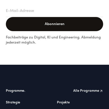
E-Mail-Adresse
Abonnieren
Fachbeiträge zu Digital, KI und Engineering. Abmeldung
jederzeit möglich.
Footer
Programme.
Alle Programme
Strategie
Projekte