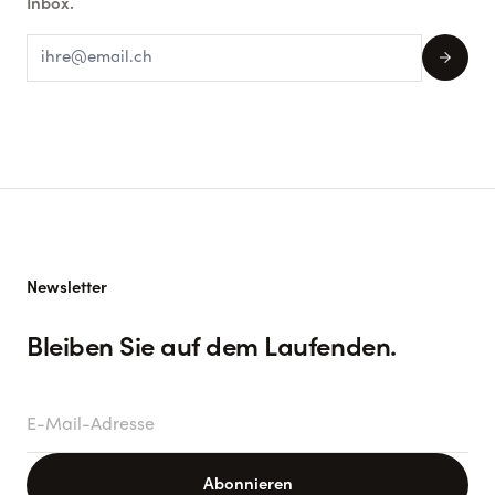
Inbox.
arrow_forward
Newsletter
Bleiben Sie auf dem Laufenden.
E-Mail-Adresse
Abonnieren