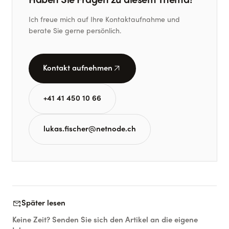
Haben Sie Fragen zu diesem Thema?
Ich freue mich auf Ihre Kontaktaufnahme und
berate Sie gerne persönlich.
arrow_outward
Kontakt aufnehmen
+41 41 450 10 66
lukas.fischer@netnode.ch
forward_to_inbox
Später lesen
Keine Zeit? Senden Sie sich den Artikel an die eigene