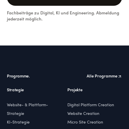
Fachbeiträge zu Digital, KI und Engineering. Abmeldung
jederzeit möglich.
Footer
Programme.
Alle Programme
Strategie
Projekte
Website- & Plattform-
Digital Platform Creation
Strategie
Website Creation
KI-Strategie
Micro Site Creation