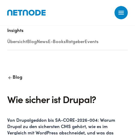
Ope
Insights
Übersicht
Blog
News
E-Books
Ratgeber
Events
arrow_back
Blog
Wie sicher ist Drupal?
Von Drupalgeddon bis SA-CORE-2026-004: Warum
Drupal zu den sichersten CMS gehört, wie es im
Vergleich mit WordPress abschneidet, und was das