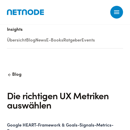
Ope
Insights
Übersicht
Blog
News
E-Books
Ratgeber
Events
arrow_back
Blog
Die richtigen UX Metriken
auswählen
Google HEART-Framework & Goals-Signals-Metrics-