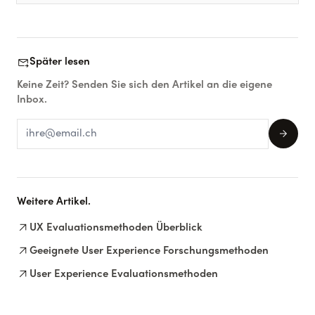
forward_to_inbox
Später lesen
Keine Zeit? Senden Sie sich den Artikel an die eigene
Inbox.
arrow_forward
Weitere Artikel.
arrow_outward
UX Evaluationsmethoden Überblick
arrow_outward
Geeignete User Experience Forschungsmethoden
arrow_outward
User Experience Evaluationsmethoden