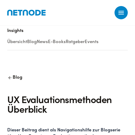
Ope
Insights
Übersicht
Blog
News
E-Books
Ratgeber
Events
arrow_back
Blog
UX Evaluationsmethoden
Überblick
Dieser Beitrag dient als Navigationshilfe zur Blogserie