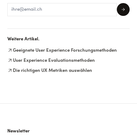
arrow_forward
Weitere Artikel.
arrow_outward
Geeignete User Experience Forschungsmethoden
arrow_outward
User Experience Evaluationsmethoden
arrow_outward
Die richtigen UX Metriken auswählen
Newsletter