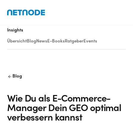
Insights
Übersicht
Blog
News
E-Books
Ratgeber
Events
arrow_back
Blog
Wie Du als E-Commerce-
Manager Dein GEO optimal
verbessern kannst