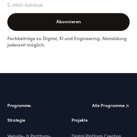
E-Mail-Adresse
Abonnieren
Fachbeiträge zu Digital, KI und Engineering. Abmeldung
jederzeit möglich.
Footer
Programme.
Alle Programme
Strategie
Projekte
Website- & Plattform-
Digital Platform Creation