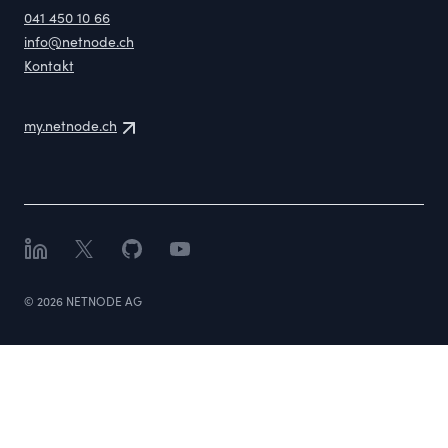
041 450 10 66
info@netnode.ch
Kontakt
my.netnode.ch
LinkedIn
X
GitHub
YouTube
©
2026
NETNODE AG