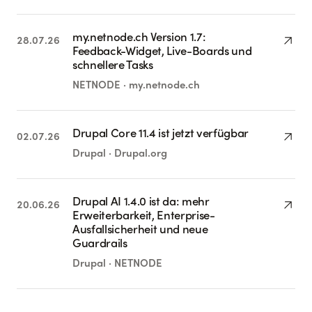
my.netnode.ch Version 1.7:
arrow_outward
28.07.26
Feedback-Widget, Live-Boards und
schnellere Tasks
NETNODE · my.netnode.ch
Drupal Core 11.4 ist jetzt verfügbar
arrow_outward
02.07.26
Drupal · Drupal.org
Drupal AI 1.4.0 ist da: mehr
arrow_outward
20.06.26
Erweiterbarkeit, Enterprise-
Ausfallsicherheit und neue
Guardrails
Drupal · NETNODE