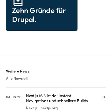
Zehn Gründe für
Drupal.
Weitere News
read_more
Alle News
Next.js 16.3 ist da: Instant
arrow_outward
04.08.26
Navigations und schnellere Builds
Next.js · nextjs.org