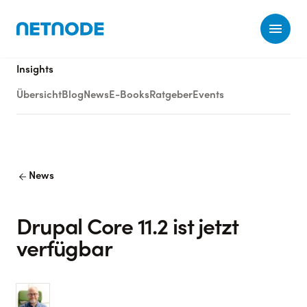
Ope
Insights
Übersicht
Blog
News
E-Books
Ratgeber
Events
arrow_back
News
Drupal Core 11.2 ist jetzt
verfügbar