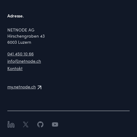
Adresse.
NETNODE AG
Hirschengraben 43
6003
Luzern
041 450 10 66
info@netnode.ch
Kontakt
my.netnode.ch
LinkedIn
X
GitHub
YouTube