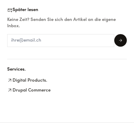
forward_to_inbox
Später lesen
Keine Zeit? Senden Sie sich den Artikel an die eigene
Inbox.
arrow_forward
Services.
arrow_outward
Digital Products.
arrow_outward
Drupal Commerce