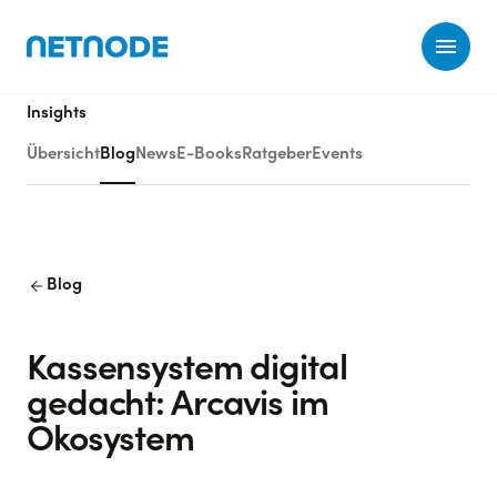
Ope
Insights
Übersicht
Blog
News
E-Books
Ratgeber
Events
arrow_back
Blog
Kassensystem digital
gedacht: Arcavis im
Ökosystem