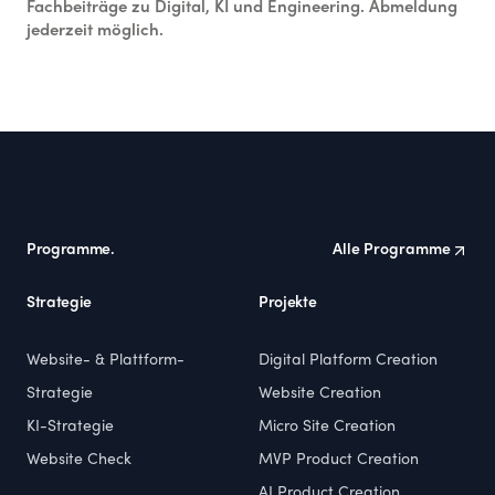
Fachbeiträge zu Digital, KI und Engineering. Abmeldung
jederzeit möglich.
Footer
Programme.
Alle Programme
Strategie
Projekte
Website- & Plattform-
Digital Platform Creation
Strategie
Website Creation
KI-Strategie
Micro Site Creation
Website Check
MVP Product Creation
AI Product Creation