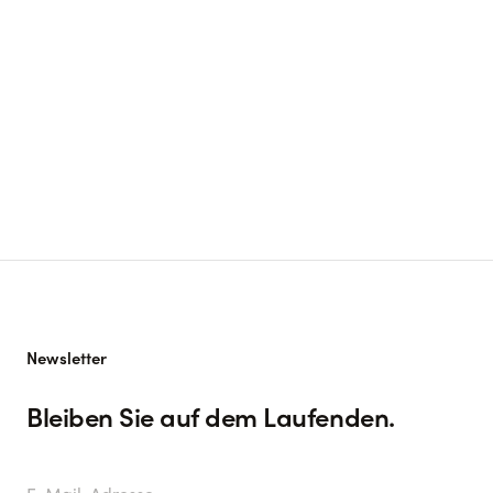
arrow_outward
arrow_outward
Newsletter
Bleiben Sie auf dem Laufenden.
E-Mail-Adresse