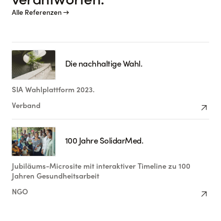
verantworten.
Alle Referenzen →
Die nachhaltige Wahl.
SIA Wahlplattform 2023.
arrow_outward
Verband
100 Jahre SolidarMed.
Jubiläums-Microsite mit interaktiver Timeline zu 100
Jahren Gesundheitsarbeit
arrow_outward
NGO