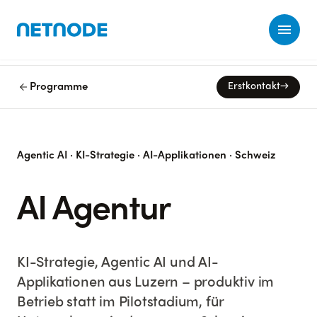
Ope
arrow_back
Programme
Erstkontakt
→
Agentic AI · KI-Strategie · AI-Applikationen · Schweiz
AI Agentur
KI-Strategie, Agentic AI und AI-
Applikationen aus Luzern – produktiv im
Betrieb statt im Pilotstadium, für