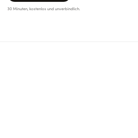
30 Minuten, kostenlos und unverbindlich.
arrow_outward
arrow_outward