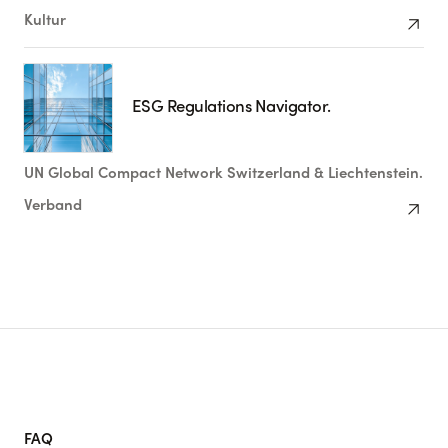
arrow_outward
Kultur
ESG Regulations Navigator.
UN Global Compact Network Switzerland & Liechtenstein.
arrow_outward
Verband
FAQ