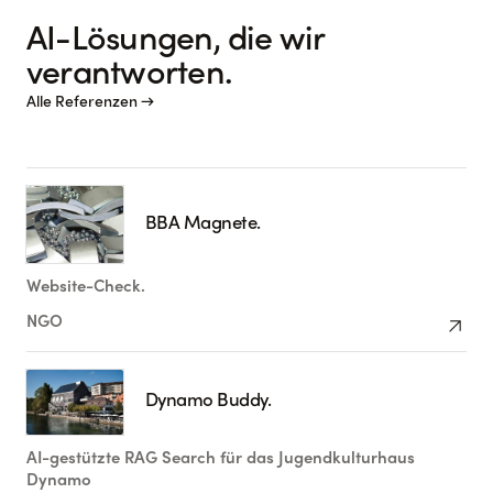
AI-Lösungen, die wir
verantworten.
Alle Referenzen →
BBA Magnete.
Website-Check.
arrow_outward
NGO
Dynamo Buddy.
AI-gestützte RAG Search für das Jugendkulturhaus
Dynamo