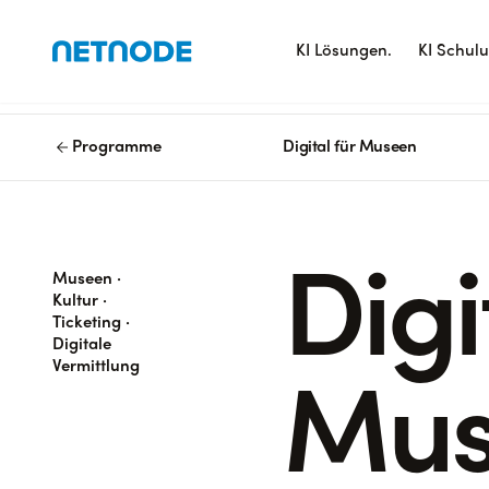
KI Lösungen.
KI Schul
arrow_back
Programme
Digital für Museen
Digi
Museen ·
Kultur ·
Ticketing ·
Digitale
Vermittlung
Mus