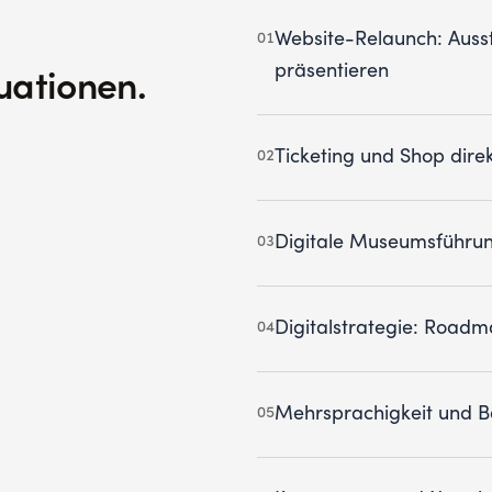
Website-Relaunch: Auss
01
präsentieren
uationen.
Ticketing und Shop direk
02
Digitale Museumsführu
03
Digitalstrategie: Roadma
04
Mehrsprachigkeit und Ba
05