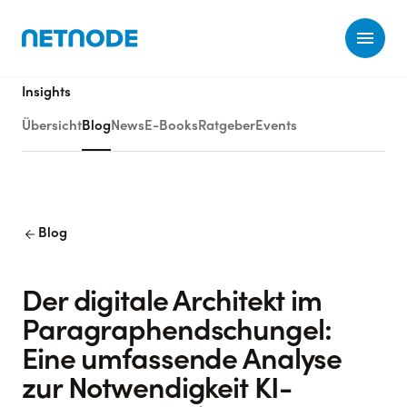
Ope
Insights
Übersicht
Blog
News
E-Books
Ratgeber
Events
arrow_back
Blog
Der digitale Architekt im
Paragraphendschungel:
Eine umfassende Analyse
zur Notwendigkeit KI-