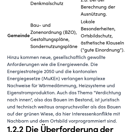
z.B. bei der
Denkmalschutz
Berechnung der
Ausnützung.
Lokale
Bau- und
Besonderheiten,
Zonenordnung (BZO),
Gemeinde
Ortsbildschutz,
Gestaltungspläne,
ästhetische Klauseln
Sondernutzungspläne
("gute Einordnung").
Hinzu kommen neue, gesellschaftlich gewollte
Anforderungen wie die Energiewende. Die
Energiestrategie 2050 und die kantonalen
Energiegesetze (MuKEn) verlangen komplexe
Nachweise für Wärmedämmung, Heizsysteme und
Eigenstromproduktion. Auch das Thema "Verdichtung
nach innen", also das Bauen im Bestand, ist juristisch
und technisch weitaus anspruchsvoller als das Bauen
auf der grünen Wiese, da hier Interessenkonflikte mit
Nachbarn und dem Ortsbild vorprogrammiert sind.
1.2.2 Die Überforderung der