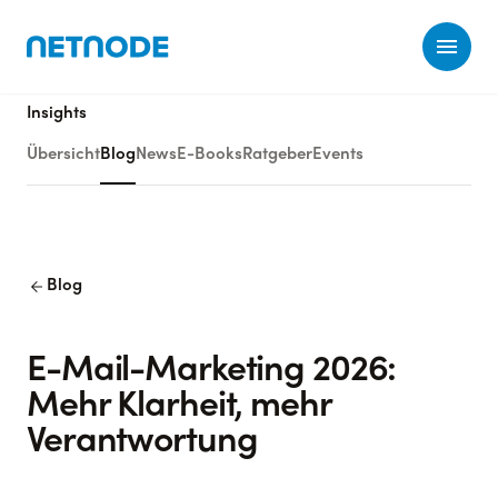
Ope
Insights
Übersicht
Blog
News
E-Books
Ratgeber
Events
arrow_back
Blog
E-Mail-Marketing 2026:
Mehr Klarheit, mehr
Verantwortung