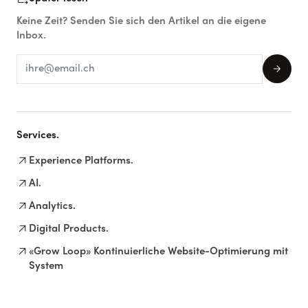
Keine Zeit? Senden Sie sich den Artikel an die eigene
Inbox.
arrow_forward
Services.
arrow_outward
Experience Platforms.
arrow_outward
AI.
arrow_outward
Analytics.
arrow_outward
Digital Products.
arrow_outward
«Grow Loop» Kontinuierliche Website-Optimierung mit
System