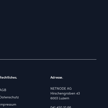
Rechtliches.
Adresse.
NETNODE AG
AGB
Hirschengraben 43
Datenschutz
6003
Luzern
Impressum
041 450 10 66