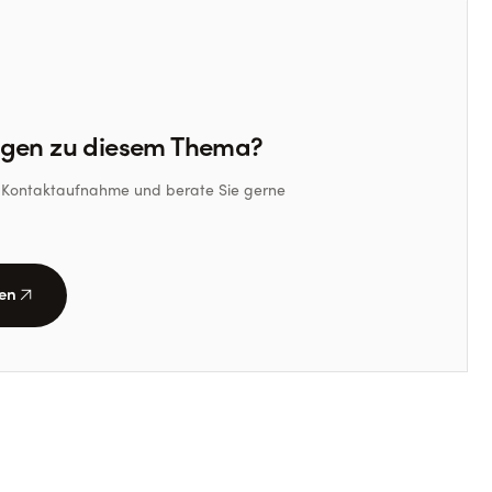
agen zu diesem Thema?
re Kontaktaufnahme und berate Sie gerne
arrow_outward
en