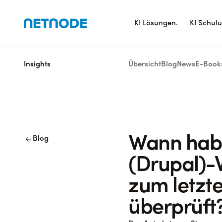
KI Lösungen.
KI Schul
Insights
Übersicht
Blog
News
E-Book
arrow_back
Wann habe
Blog
(Drupal)-
zum letzt
überprüft