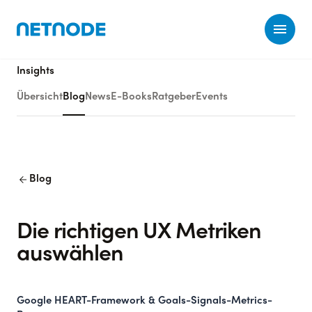
Ope
Insights
Übersicht
Blog
News
E-Books
Ratgeber
Events
arrow_back
Blog
Die richtigen UX Metriken
auswählen
Google HEART-Framework & Goals-Signals-Metrics-