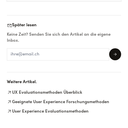
forward_to_inbox
Später lesen
Keine Zeit? Senden Sie sich den Artikel an die eigene
Inbox.
arrow_forward
Weitere Artikel.
arrow_outward
UX Evaluationsmethoden Überblick
arrow_outward
Geeignete User Experience Forschungsmethoden
arrow_outward
User Experience Evaluationsmethoden