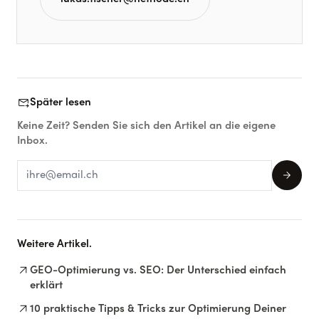
forward_to_inbox
Später lesen
Keine Zeit? Senden Sie sich den Artikel an die eigene
Inbox.
arrow_forward
Weitere Artikel.
arrow_outward
GEO-Optimierung vs. SEO: Der Unterschied einfach
erklärt
arrow_outward
10 praktische Tipps & Tricks zur Optimierung Deiner