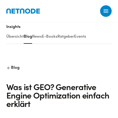
Ope
Insights
Übersicht
Blog
News
E-Books
Ratgeber
Events
arrow_back
Blog
Was ist GEO? Generative
Engine Optimization einfach
erklärt