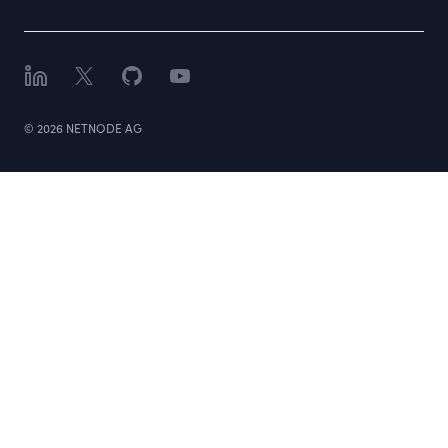
LinkedIn
X
GitHub
YouTube
©
2026
NETNODE AG