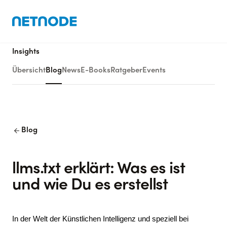
Insights
Übersicht
Blog
News
E-Books
Ratgeber
Events
arrow_back
Blog
llms.txt erklärt: Was es ist
und wie Du es erstellst
In der Welt der Künstlichen Intelligenz und speziell bei 