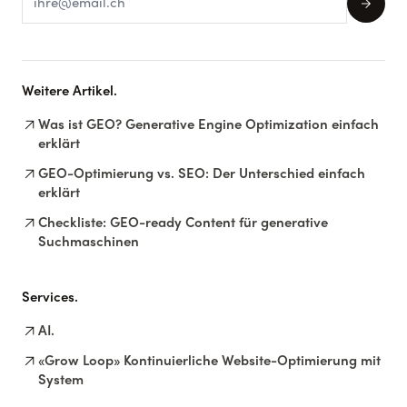
arrow_forward
Weitere Artikel.
arrow_outward
Was ist GEO? Generative Engine Optimization einfach
erklärt
arrow_outward
GEO-Optimierung vs. SEO: Der Unterschied einfach
erklärt
arrow_outward
Checkliste: GEO-ready Content für generative
Suchmaschinen
Services.
arrow_outward
AI.
arrow_outward
«Grow Loop» Kontinuierliche Website-Optimierung mit
System