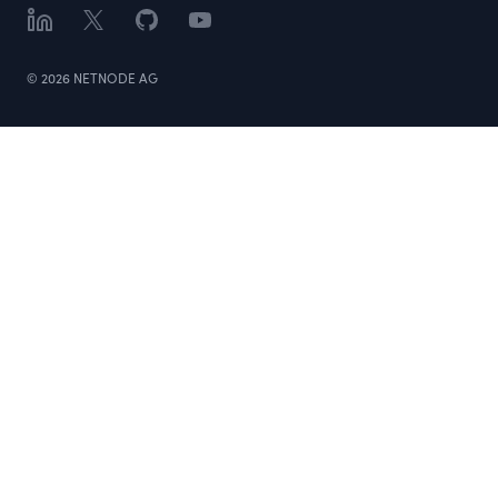
LinkedIn
X
GitHub
YouTube
©
2026
NETNODE AG