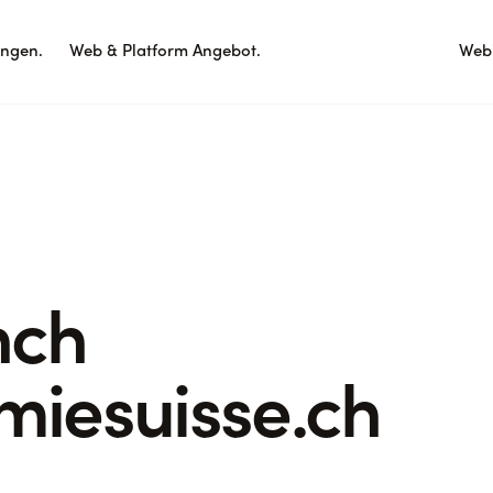
ungen.
Web & Platform Angebot.
Webi
nch
iesuisse.ch