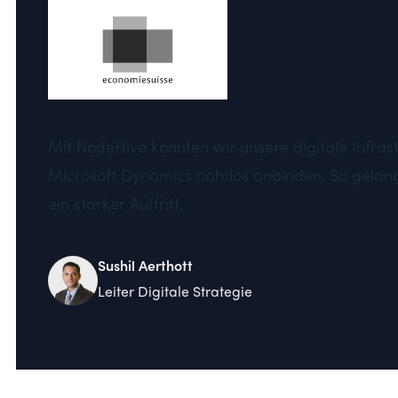
Mit NodeHive konnten wir unsere digitale Infras
Microsoft Dynamics nahtlos anbinden. So gelan
ein starker Auftritt.
Sushil Aerthott
Leiter Digitale Strategie