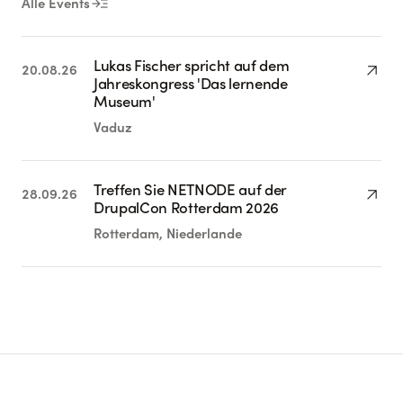
read_more
Alle Events
Lukas Fischer spricht auf dem
arrow_outward
20.08.26
Jahreskongress 'Das lernende
Museum'
Vaduz
Treffen Sie NETNODE auf der
arrow_outward
28.09.26
DrupalCon Rotterdam 2026
Rotterdam, Niederlande