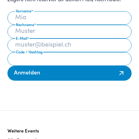
Zögere nicht reservier dir deinen Platz noch heute!
Vorname
*
Nachname
*
E-Mail
*
Code / Hashtag
Anmelden
Weitere Events