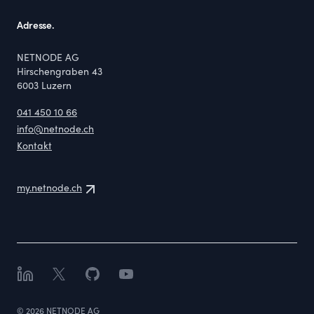
Adresse.
NETNODE AG
Hirschengraben 43
6003
Luzern
041 450 10 66
info@netnode.ch
Kontakt
my.netnode.ch
LinkedIn
X
GitHub
YouTube
©
2026
NETNODE AG