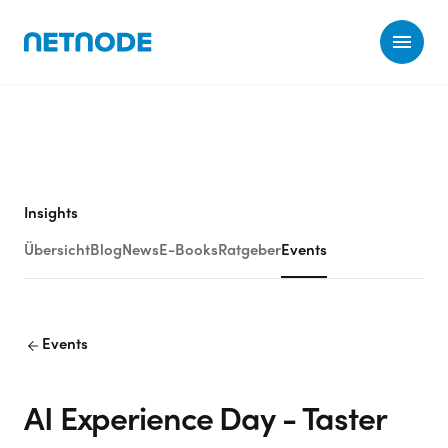
Ope
Insights
Übersicht
Blog
News
E-Books
Ratgeber
Events
arrow_back
Events
AI Experience Day - Taster