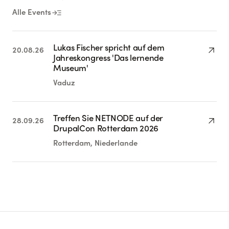
read_more
Alle Events
Lukas Fischer spricht auf dem
arrow_outward
20.08.26
Jahreskongress 'Das lernende
Museum'
Vaduz
Treffen Sie NETNODE auf der
arrow_outward
28.09.26
DrupalCon Rotterdam 2026
Rotterdam, Niederlande