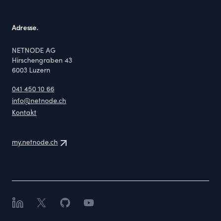
Adresse.
NETNODE AG
Hirschengraben 43
6003
Luzern
041 450 10 66
info@netnode.ch
Kontakt
my.netnode.ch
LinkedIn
X
GitHub
YouTube