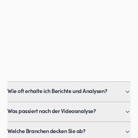
Wie oft erhalte ich Berichte und Analysen?
Sie erhalten monatliche oder quartalsweise
Was passiert nach der Videoanalyse?
Videoanalysen, die die Leistung Ihrer digitalen
Aktivitäten detailliert analysieren.
Nach jeder Videoanalyse bieten wir einen 30-
Welche Branchen decken Sie ab?
minütigen Anruf mit einem unserer Experten an,