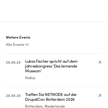
Weitere Events
read_more
Alle Events
Lukas Fischer spricht auf dem
arrow_outward
20.08.26
Jahreskongress 'Das lernende
Museum'
Vaduz
Treffen Sie NETNODE auf der
arrow_outward
28.09.26
DrupalCon Rotterdam 2026
Rotterdam, Niederlande