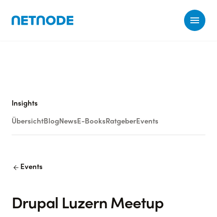
Ope
Insights
Übersicht
Blog
News
E-Books
Ratgeber
Events
arrow_back
Events
Drupal Luzern Meetup