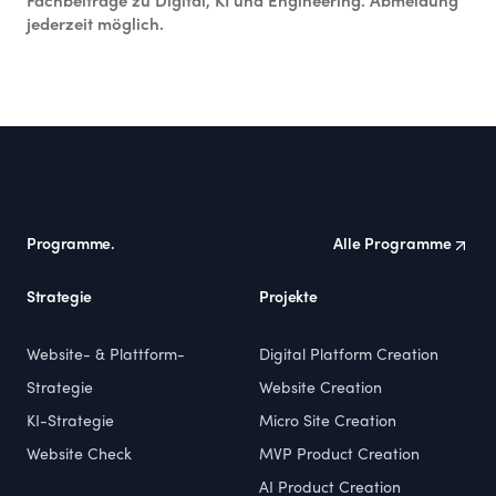
Fachbeiträge zu Digital, KI und Engineering. Abmeldung
jederzeit möglich.
Footer
Programme.
Alle Programme
Strategie
Projekte
Website- & Plattform-
Digital Platform Creation
Strategie
Website Creation
KI-Strategie
Micro Site Creation
Website Check
MVP Product Creation
AI Product Creation