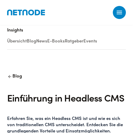
Ope
Insights
Übersicht
Blog
News
E-Books
Ratgeber
Events
arrow_back
Blog
Einführung in Headless CMS
Erfahren Sie, was ein Headless CMS ist und wie es sich
von traditionellen CMS unterscheidet. Entdecken Sie die
grundlegenden Vorteile und Einsatzmöglichkeiten.