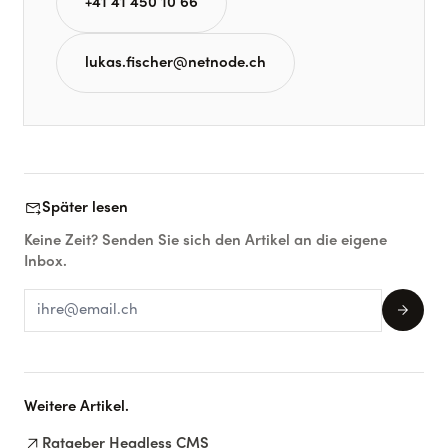
+41 41 450 10 66
lukas.fischer@netnode.ch
forward_to_inbox
Später lesen
Keine Zeit? Senden Sie sich den Artikel an die eigene
Inbox.
arrow_forward
Weitere Artikel.
arrow_outward
Ratgeber Headless CMS