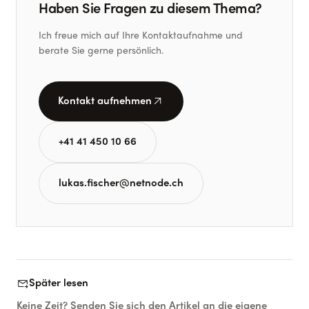
Haben Sie Fragen zu diesem Thema?
Ich freue mich auf Ihre Kontaktaufnahme und
berate Sie gerne persönlich.
arrow_outward
Kontakt aufnehmen
+41 41 450 10 66
lukas.fischer@netnode.ch
forward_to_inbox
Später lesen
Keine Zeit? Senden Sie sich den Artikel an die eigene