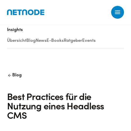
Ope
Insights
Übersicht
Blog
News
E-Books
Ratgeber
Events
arrow_back
Blog
Best Practices für die
Nutzung eines Headless
CMS