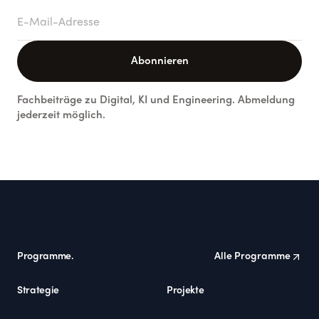
E-Mail-Adresse
Abonnieren
Fachbeiträge zu Digital, KI und Engineering. Abmeldung
jederzeit möglich.
Footer
Programme.
Alle Programme
Strategie
Projekte