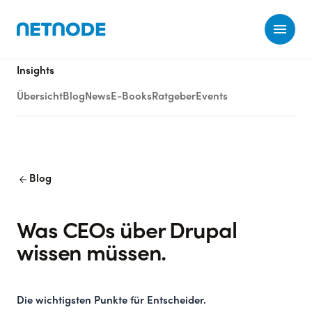
Ope
Insights
Übersicht
Blog
News
E-Books
Ratgeber
Events
arrow_back
Blog
Was CEOs über Drupal
wissen müssen.
Die wichtigsten Punkte für Entscheider.