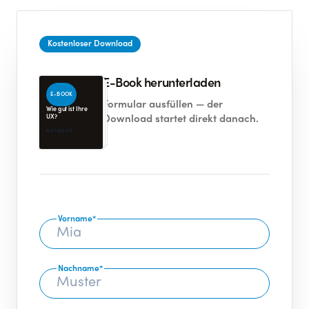
Kostenloser Download
E-Book herunterladen
E-BOOK
Formular ausfüllen — der
Wie gut ist Ihre
UX?
Download startet direkt danach.
NETNODE
Vorname
*
Nachname
*