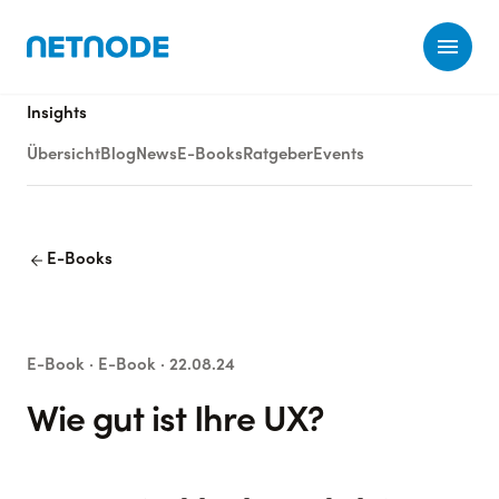
Ope
Insights
Übersicht
Blog
News
E-Books
Ratgeber
Events
arrow_back
E-Books
E-Book
· E-Book
· 22.08.24
Wie gut ist Ihre UX?